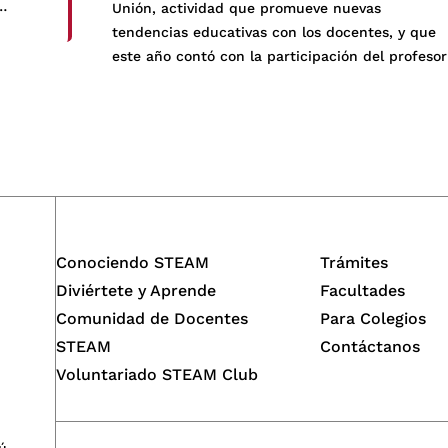
Unión, actividad que promueve nuevas
tendencias educativas con los docentes, y que
stros
este año contó con la participación del profesor
Hugo Flores, coordinador de STEAM Cayetano,
como ponente con el tema «STEAM en el aula».
Además, es importante destacar que la […]
Conociendo STEAM
Trámites
Diviértete y Aprende
Facultades
Comunidad de Docentes
Para Colegios
STEAM
Contáctanos
Voluntariado STEAM Club