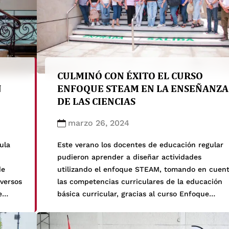
CULMINÓ CON ÉXITO EL CURSO
N
ENFOQUE STEAM EN LA ENSEÑANZA
DE LAS CIENCIAS
marzo 26, 2024
ula
Este verano los docentes de educación regular
pudieron aprender a diseñar actividades
de
utilizando el enfoque STEAM, tomando en cuen
iversos
las competencias curriculares de la educación
e
básica curricular, gracias al curso Enfoque
STEAM en la Enseñanza de las Ciencias,
leres,
perteneciente al programa STEAM Cayetano de 