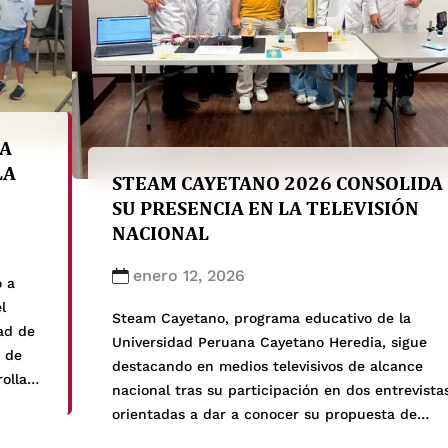
LA
LA
STEAM CAYETANO 2026 CONSOLIDA
SU PRESENCIA EN LA TELEVISIÓN
NACIONAL
enero 12, 2026
o a
l
Steam Cayetano, programa educativo de la
ad de
Universidad Peruana Cayetano Heredia, sigue
s de
destacando en medios televisivos de alcance
ollar
nacional tras su participación en dos entrevista
orientadas a dar a conocer su propuesta de
talleres científicos de verano para este 2026. La