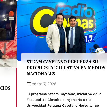
participaciones se realizaron en TVPerú Noticias
ATV Noticias, donde se difunde una metodologí
educativa […]
STEAM CAYETANO REFUERZA SU
PROPUESTA EDUCATIVA EN MEDIOS
NACIONALES
enero 7, 2026
ACIOS
El programa Steam Cayetano, iniciativa de la
Facultad de Ciencias e Ingeniería de la
Universidad Peruana Cayetano Heredia, fue