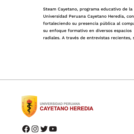
Steam Cayetano, programa educativo de la
Universidad Peruana Cayetano Heredia, con
fortaleciendo su presencia pública al compa
su enfoque formativo en diversos espacios
radiales. A través de entrevistas recientes, 
puso en agenda la importancia de una edu
basada en la curiosidad, la experiencia y el
desarrollo del pensamiento crítico en niños
adolescentes, destacando […]
facebook
instagram
twitter
youtube