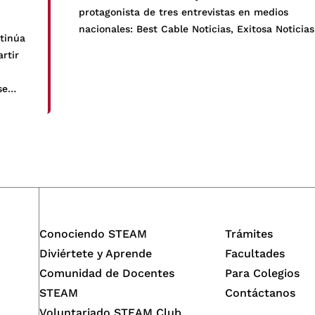
protagonista de tres entrevistas en medios
nacionales: Best Cable Noticias, Exitosa Noticias
tinúa
Alta Voz. En estos espacios, Hugo Flores Liñán,
rtir
coordinador del programa, presentó los
principales enfoques y objetivos de esta
se
propuesta educativa que promueve […]
cación
 y
Conociendo STEAM
Trámites
Diviértete y Aprende
Facultades
Comunidad de Docentes
Para Colegios
STEAM
Contáctanos
Voluntariado STEAM Club