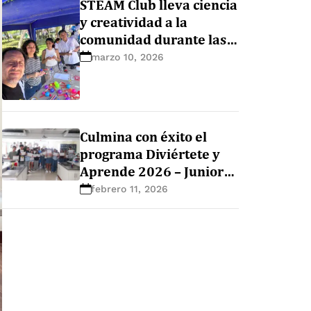
STEAM Club lleva ciencia
y creatividad a la
comunidad durante las
actividades de verano
marzo 10, 2026
Culmina con éxito el
programa Diviértete y
Aprende 2026 – Junior
en la Facultad de
febrero 11, 2026
Ciencias e Ingeniería de
la UPCH