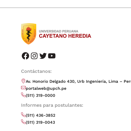
facebook
instagram
twitter
youtube
Contáctanos:
Av. Honorio Delgado 430, Urb Ingeniería, Lima – Per
portalweb@upch.pe
(511) 319-0000
Informes para postulantes:
(511) 436-3852
(511) 319-0043