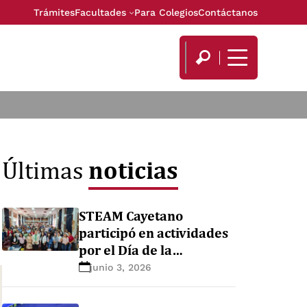
Trámites
Facultades
Para Colegios
Contáctanos
noticias
Últimas
STEAM Cayetano
participó en actividades
por el Día de la
Educación Inicial
junio 3, 2026